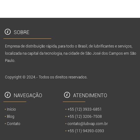
SOBRE
Empresa de distribuição rápida, para todo o Brasil, de lubrificantes e serviços,
localizada na capital da tecnologia, na cidade de São José dos Campos em São
Paulo.
Copyright © 2024.- Todos os direitos reservados.
NAVEGAÇÃO
ATENDIMENTO
Início
+55 (12) 3933-6851
Blog
+55 (12) 3206-7508
Contato
contato@lubvap.com.br
+55 (11) 94393-0393