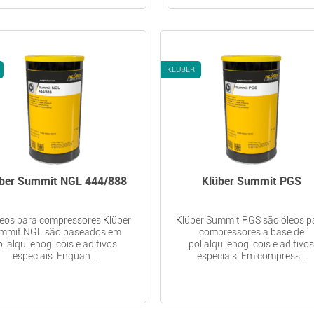
KLUBER
ber Summit NGL 444/888
Klüber Summit PGS
leos para compressores Klüber
Klüber Summit PGS são óleos p
mmit NGL são baseados em
compressores a base de
lialquilenoglicóis e aditivos
polialquilenoglicois e aditivo
especiais. Enquan...
especiais. Em compress...