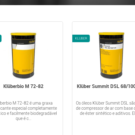
KLUBER
Klüberbio M 72-82
Klüber Summit DSL 68/10
überbio M 72-82 é uma graxa
Os óleos Klüber Summit DSL sã
ficante especial completamente
de compressor de ar com base 
tico e facilmente biodegradável
de éster sintético e aditivos. Ele
que é c...