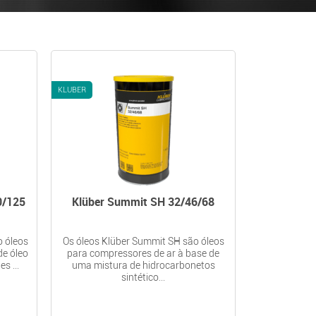
KLUBER
0/125
Klüber Summit SH 32/46/68
o óleos
Os óleos Klüber Summit SH são óleos
de óleo
para compressores de ar à base de
s ...
uma mistura de hidrocarbonetos
sintético...