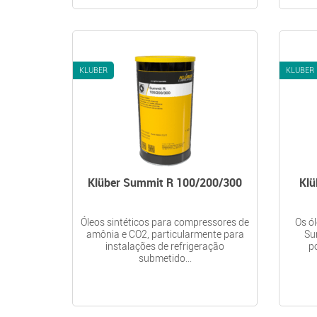
KLUBER
KLUBER
Klüber Summit R 100/200/300
Klü
Óleos sintéticos para compressores de
Os ó
amônia e CO2, particularmente para
Su
instalações de refrigeração
po
submetido...